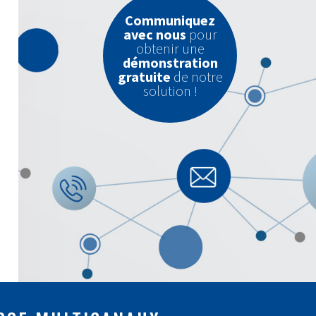
Communiquez
avec nous
pour
obtenir une
démonstration
gratuite
de notre
solution !